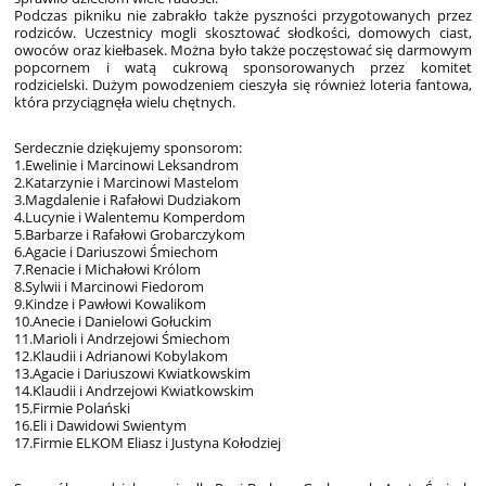
Podczas pikniku nie zabrakło także pyszności przygotowanych przez
rodziców. Uczestnicy mogli skosztować słodkości, domowych ciast,
owoców oraz kiełbasek. Można było także poczęstować się darmowym
popcornem i watą cukrową sponsorowanych przez komitet
rodzicielski. Dużym powodzeniem cieszyła się również loteria fantowa,
która przyciągnęła wielu chętnych.
Serdecznie dziękujemy sponsorom:
1.Ewelinie i Marcinowi Leksandrom
2.Katarzynie i Marcinowi Mastelom
3.Magdalenie i Rafałowi Dudziakom
4.Lucynie i Walentemu Komperdom
5.Barbarze i Rafałowi Grobarczykom
6.Agacie i Dariuszowi Śmiechom
7.Renacie i Michałowi Królom
8.Sylwii i Marcinowi Fiedorom
9.Kindze i Pawłowi Kowalikom
10.Anecie i Danielowi Gołuckim
11.Marioli i Andrzejowi Śmiechom
12.Klaudii i Adrianowi Kobylakom
13.Agacie i Dariuszowi Kwiatkowskim
14.Klaudii i Andrzejowi Kwiatkowskim
15.Firmie Polański
16.Eli i Dawidowi Swientym
17.Firmie ELKOM Eliasz i Justyna Kołodziej