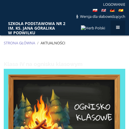
LOGOWANIE
Wersja dla słabowidzących
SZKOŁA PODSTAWOWA NR 2
IM. KS. JANA GÓRALIKA
W PODWILKU
STRONA GŁÓWNA
/
AKTUALNOŚCI
AKTUALNOŚCI
Klasa IV na ognisku klasowym