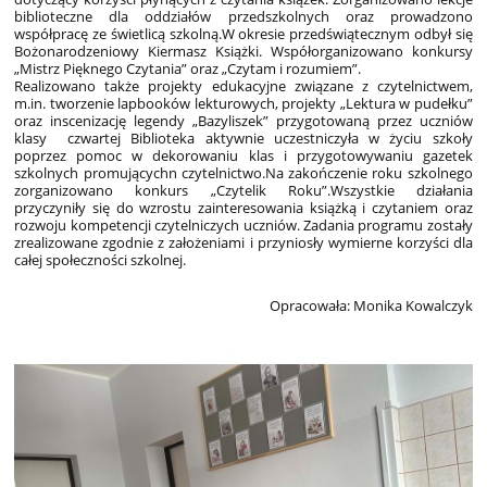
biblioteczne dla oddziałów przedszkolnych oraz prowadzono
współpracę ze świetlicą szkolną.W okresie przedświątecznym odbył się
Bożonarodzeniowy Kiermasz Książki. Współorganizowano konkursy
„Mistrz Pięknego Czytania” oraz „Czytam i rozumiem”.
Realizowano także projekty edukacyjne związane z czytelnictwem,
m.in. tworzenie lapbooków lekturowych, projekty „Lektura w pudełku”
oraz inscenizację legendy „Bazyliszek” przygotowaną przez uczniów
klasy czwartej Biblioteka aktywnie uczestniczyła w życiu szkoły
poprzez pomoc w dekorowaniu klas i przygotowywaniu gazetek
szkolnych promującychn czytelnictwo.Na zakończenie roku szkolnego
zorganizowano konkurs „Czytelik Roku”.Wszystkie działania
przyczyniły się do wzrostu zainteresowania książką i czytaniem oraz
rozwoju kompetencji czytelniczych uczniów. Zadania programu zostały
zrealizowane zgodnie z założeniami i przyniosły wymierne korzyści dla
całej społeczności szkolnej.
Opracowała: Monika Kowalczyk