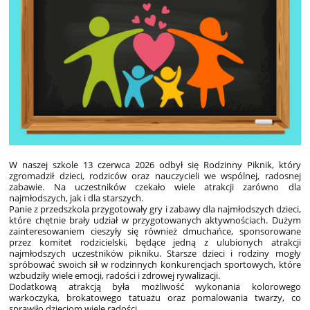
W naszej szkole 13 czerwca 2026 odbył się Rodzinny Piknik, który
zgromadził dzieci, rodziców oraz nauczycieli we wspólnej, radosnej
zabawie. Na uczestników czekało wiele atrakcji zarówno dla
najmłodszych, jak i dla starszych.
Panie z przedszkola przygotowały gry i zabawy dla najmłodszych dzieci,
które chętnie brały udział w przygotowanych aktywnościach. Dużym
zainteresowaniem cieszyły się również dmuchańce, sponsorowane
przez komitet rodzicielski, będące jedną z ulubionych atrakcji
najmłodszych uczestników pikniku. Starsze dzieci i rodziny mogły
spróbować swoich sił w rodzinnych konkurencjach sportowych, które
wzbudziły wiele emocji, radości i zdrowej rywalizacji.
Dodatkową atrakcją była możliwość wykonania kolorowego
warkoczyka, brokatowego tatuażu oraz pomalowania twarzy, co
sprawiło dzieciom wiele radości.