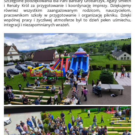
Szczególne podziękowania dla Pani Barbary Grobarczyk, Agaty Śmiech
i Renaty Król za przygotowanie i koordynację imprezy. Dziękujemy
również wszystkim zaangażowanym rodzicom, nauczycielom,
pracownikom szkoły w przygotowanie i organizację pikniku. Dzięki
wspólnej pracy i życzliwej atmosferze był to dzień pełen uśmiechu,
integracji i niezapomnianych wrażeń.