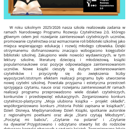
W roku szkolnym 2025/2026 nasza szkoła realizowała zadania w
ramach Narodowego Programu Rozwoju Czytelnictwa 2.0, którego
głównym celem jest rozwijanie zainteresowań czytelniczych uczniów,
promowanie czytelnictwa oraz wzmacnianie roli biblioteki szkolnej jako
miejsca wspierającego edukację i rozwój młodego człowieka. Dzięki
otrzymanemu dofinansowaniu znacząco wzbogacono księgozbiór
biblioteki szkolnej. Zakupiono wiele nowości wydawniczych, w tym
lektury szkolne, literaturę dziecięcą i młodzieżową, książki
popularnonaukowe oraz pozycje odpowiadające zainteresowaniom
uczniów. Nowe książki cieszyły się dużym zainteresowaniem
czytelników i przyczyniły się do zwiększenia liczby
wypożyczeń.Istotnym efektem realizacji programu było utworzenie
nowej czytelni szkolnej. Powstała przyjazna i estetyczna przestrzeń
sprzyjająca czytaniu, nauce oraz rozwijaniu zainteresowań.W ramach
realizacji programu przeprowadzono wiele działań czytelniczych,
konkursów i przedsięwzięć edukacyjnych. Zorganizowano konkurs
czytelniczo-plastyczny „Moja ulubiona książka – projekt okładki”,
współorganizowano konkurs „Historia Polski zapisana w książkach”,
Dzień Disneya, Międzynarodowy Dzień Książki, spotkanie autorskie
z regionalnymi poetkami oraz akcje „Starsi czytają Młodszym”,
„Poczytaj mi babciu”, „Czytanie na polanie” i „Czytanie
na dywanie”.Przygotowano i odczytano otwarty list do rodziców
dotyczący korzyści płynących z czytania książek. Zorganizowano lekcje