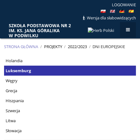
LOGOWANIE
Wersja dla słabowidzących
SZKOŁA PODSTAWOWA NR 2
IM. KS. JANA GÓRALIKA
W PODWILKU
STRONA GŁÓWNA
/
PROJEKTY
/
2022/2023
/
DNI EUROPEJSKIE
DNI
Holandia
EUROPEJSKIE
Luksemburg
Węgry
Grecja
Hiszpania
Szwecja
Litwa
Słowacja