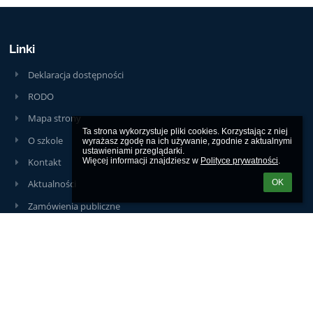
Linki
Deklaracja dostępności
RODO
Mapa strony
Ta strona wykorzystuje pliki cookies. Korzystając z niej 
O szkole
wyrażasz zgodę na ich używanie, zgodnie z aktualnymi 
ustawieniami przeglądarki.

Kontakt
Więcej informacji znajdziesz w 
Polityce prywatności
.
OK
Aktualności
Zamówienia publiczne
Kontakty
SZKOŁA PODSTAWOWA NR 2 IM. KS. JANA GÓRALIKA W
PODWILKU
sekretariat@sp2podwilk.edu.pl