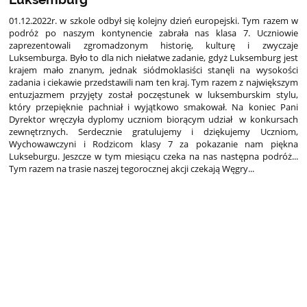
01.12.2022r. w szkole odbył się kolejny dzień europejski. Tym razem w
podróż po naszym kontynencie zabrała nas klasa 7. Uczniowie
zaprezentowali zgromadzonym historię, kulturę i zwyczaje
Luksemburga. Było to dla nich niełatwe zadanie, gdyż Luksemburg jest
krajem mało znanym, jednak siódmoklasiści stanęli na wysokości
zadania i ciekawie przedstawili nam ten kraj. Tym razem z największym
entuzjazmem przyjęty został poczęstunek w luksemburskim stylu,
który przepięknie pachniał i wyjątkowo smakował. Na koniec Pani
Dyrektor wręczyła dyplomy uczniom biorącym udział w konkursach
zewnętrznych. Serdecznie gratulujemy i dziękujemy Uczniom,
Wychowawczyni i Rodzicom klasy 7 za pokazanie nam piękna
Lukseburgu. Jeszcze w tym miesiącu czeka na nas następna podróż...
Tym razem na trasie naszej tegorocznej akcji czekają Węgry...