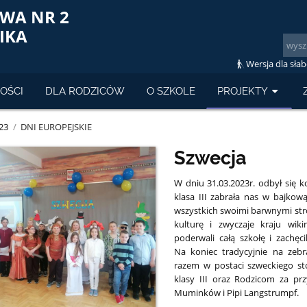
WA NR 2
LIKA
Wersja dla sła
OŚCI
DLA RODZICÓW
O SZKOLE
PROJEKTY
23
/
DNI EUROPEJSKIE
Szwecja
W dniu 31.03.2023r. odbył się k
klasa III zabrała nas w bajkow
wszystkich swoimi barwnymi str
kulturę i zwyczaje kraju wiki
poderwali całą szkołę i zachęc
Na koniec tradycyjnie na zeb
razem w postaci szweckiego st
klasy III oraz Rodzicom za pr
Muminków i Pipi Langstrumpf.