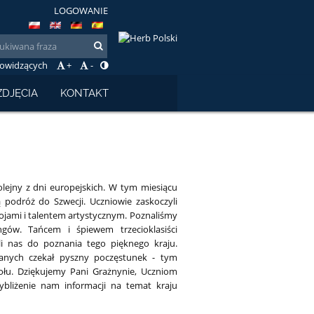
LOGOWANIE
bowidzących
+
-
ZDJĘCIA
KONTAKT
olejny z dni europejskich. W tym miesiącu
ą podróż do Szwecji. Uczniowie zaskoczyli
ojami i talentem artystycznym. Poznaliśmy
ngów. Tańcem i śpiewem trzecioklasiści
ili nas do poznania tego pięknego kraju.
ranych czekał pyszny poczęstunek - tym
ołu. Dziękujemy Pani Grażnynie, Uczniom
zybliżenie nam informacji na temat kraju