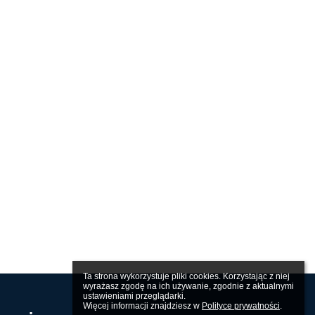
Ta strona wykorzystuje pliki cookies. Korzystając z niej 
wyrażasz zgodę na ich używanie, zgodnie z aktualnymi 
ustawieniami przeglądarki.

Więcej informacji znajdziesz w 
Polityce prywatności
.