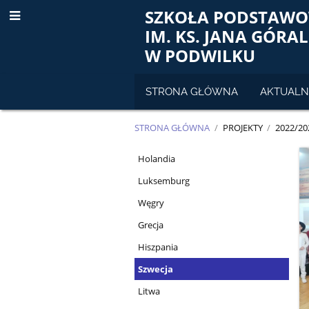
SZKOŁA PODSTAWO
IM. KS. JANA GÓRA
W PODWILKU
STRONA GŁÓWNA
AKTUALN
STRONA GŁÓWNA
/
PROJEKTY
/
2022/20
DNI
Holandia
EUROPEJSKIE
Luksemburg
Węgry
Grecja
Hiszpania
Szwecja
Litwa