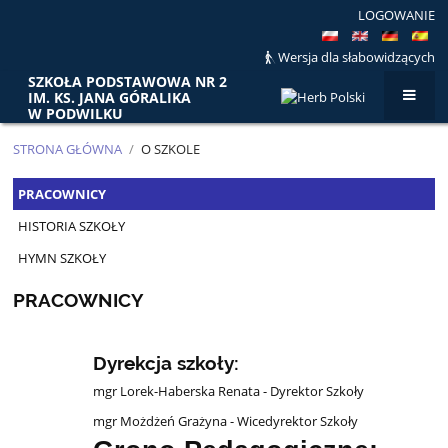
LOGOWANIE
Wersja dla słabowidzących
SZKOŁA PODSTAWOWA NR 2
IM. KS. JANA GÓRALIKA
W PODWILKU
STRONA GŁÓWNA
/
O SZKOLE
O
PRACOWNICY
SZKOLE
HISTORIA SZKOŁY
HYMN SZKOŁY
PRACOWNICY
Dyrekcja szkoły:
mgr Lorek-Haberska Renata - Dyrektor Szkoły
mgr Możdżeń Grażyna - Wicedyrektor Szkoły