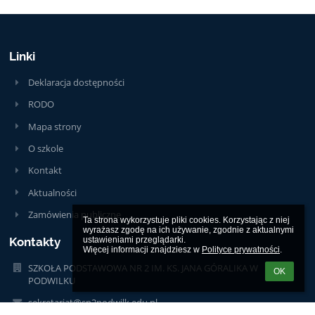
Linki
Deklaracja dostępności
RODO
Mapa strony
O szkole
Kontakt
Aktualności
Zamówienia publiczne
Ta strona wykorzystuje pliki cookies. Korzystając z niej 
wyrażasz zgodę na ich używanie, zgodnie z aktualnymi 
Kontakty
ustawieniami przeglądarki.

Więcej informacji znajdziesz w 
Polityce prywatności
.
SZKOŁA PODSTAWOWA NR 2 IM. KS. JANA GÓRALIKA W
OK
PODWILKU
sekretariat@sp2podwilk.edu.pl