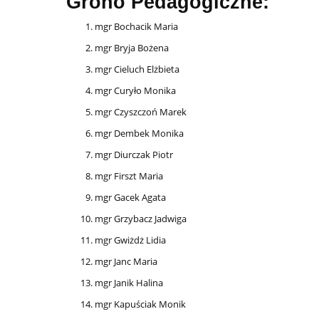
Grono Pedagogiczne:
mgr Bochacik Maria
mgr Bryja Bożena
mgr Cieluch Elżbieta
mgr Curyło Monika
mgr Czyszczoń Marek
mgr Dembek Monika
mgr Diurczak Piotr
mgr Firszt Maria
mgr Gacek Agata
mgr Grzybacz Jadwiga
mgr Gwiżdż Lidia
mgr Janc Maria
mgr Janik Halina
mgr Kapuściak Monik